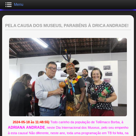
Menu
PELA CAUSA DOS MUSEUS, PARABÉNS À DRICA ANDRADE!
2024-05-18 às 11:48:55)
Todo carinho da população de Telêmaco Borba, à
ADRIANA ANDRADE
, neste Dia Internacional dos Museus, pelo seu empenho
à esta causa! Não diferente, neste ano, toda uma programação em TB foi feita, na