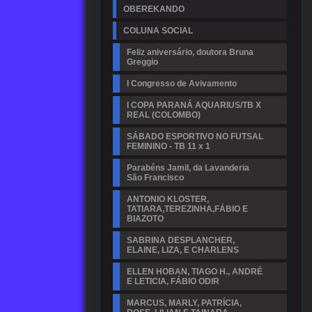
OBEREKANDO
COLUNA SOCIAL
Feliz aniversário, doutora Bruna
Greggio
I Congresso de Avivamento
I COPA PARANÁ AQUARIUS/TB X
REAL (COLOMBO)
SÁBADO ESPORTIVO NO FUTSAL
FEMININO - TB 11 x 1
Parabéns Jamil, da Lavanderia
São Francisco
ANTONIO KLOSTER,
TATIARA,TEREZINHA,FÁBIO E
BIAZOTO
SABRINA DESPLANCHER,
ELAINE, LIZA, E CHARLENS
ELLEN HOBAN, TIAGO H., ANDRÉ
E LETICIA, FÁBIO ODIR
MARCUS, MARLY, PATRÍCIA,