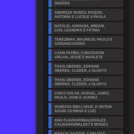
OBEREK
ANDREZA NUNES, RAQUEL
ANTONIA E LUCELE S PAULA
NATÁLIA, ADRIANA, MIRIAM,
LUIS, LEANDRA E FÁTIMA
TEREZINHA, MAURICIO, PAULO E
ADRIANO KEREK
CANN PATIÑO, CONSTANTIN
VIRLAN, JESSÉ E MARLETE
THAIS OBEREK, EDIVANE
OBEREK, CLÉBER, e GLADYS
THAIS OBEREK, EDIVANE
OBEREK, CLÉBER, e GLADYS
CHICO SOLAK, RAFAEL, JAIRO,
PAULO, JANE E JUAREZ
VANESSA BIELI, HOJE. E ONTEM:
ADAM, CESINHA E LUIZ
ANA FLÁVIA/RONALDO/ALEX
CALIGARIS/WALDET E MOISÉS
MÁRCIA SANTOS, CARLOS E