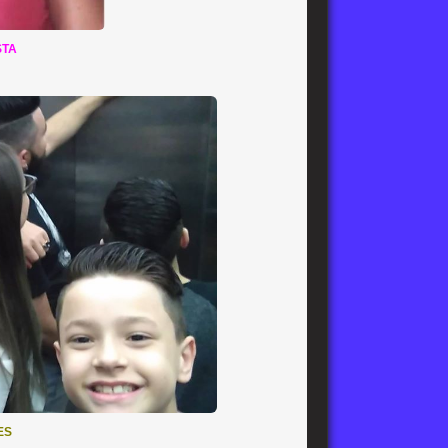
STA
ES