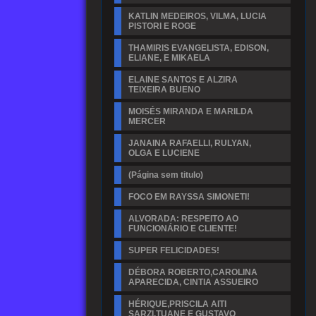
KATLIN MEDEIROS, VILMA, LUCIA
PISTORI E ROGE
THAMIRIS EVANGELISTA, EDISON,
ELIANE, E MIKAELA
ELAINE SANTOS E ALZIRA
TEIXEIRA BUENO
MOISÉS MIRANDA E MARILDA
MERCER
JANAINA RAFAELLI, RULYAN,
OLGA E LUCIENE
(Página sem titulo)
FOCO EM RAYSSA SIMONETI!
ALVORADA: RESPEITO AO
FUNCIONÁRIO E CLIENTE!
SUPER FELICIDADES!
DÉBORA ROBERTO,CAROLINA
APARECIDA, CINTIA ASSUEIRO
HÉRIQUE,PRISCILA AITI
SARZI,TUANE E GUSTAVO