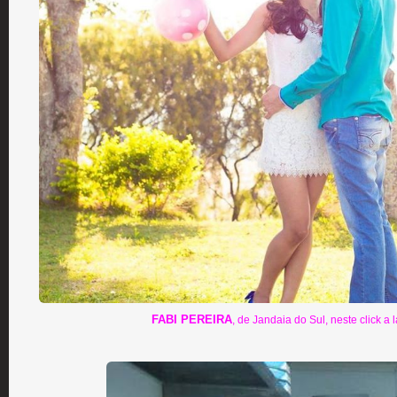
FABI PEREIRA
, de Jandaia do Sul, neste click a 