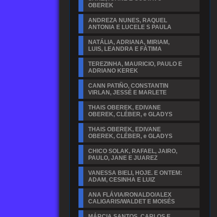
OBEREK
ANDREZA NUNES, RAQUEL
ANTONIA E LUCELE S PAULA
NATÁLIA, ADRIANA, MIRIAM,
LUIS, LEANDRA E FÁTIMA
TEREZINHA, MAURICIO, PAULO E
ADRIANO KEREK
CANN PATIÑO, CONSTANTIN
VIRLAN, JESSÉ E MARLETE
THAIS OBEREK, EDIVANE
OBEREK, CLÉBER, e GLADYS
THAIS OBEREK, EDIVANE
OBEREK, CLÉBER, e GLADYS
CHICO SOLAK, RAFAEL, JAIRO,
PAULO, JANE E JUAREZ
VANESSA BIELI, HOJE. E ONTEM:
ADAM, CESINHA E LUIZ
ANA FLÁVIA/RONALDO/ALEX
CALIGARIS/WALDET E MOISÉS
MÁRCIA SANTOS, CARLOS E