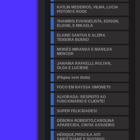
KATLIN MEDEIROS, VILMA, LUCIA
PISTORI E ROGE
THAMIRIS EVANGELISTA, EDISON,
ELIANE, E MIKAELA
ELAINE SANTOS E ALZIRA
TEIXEIRA BUENO
MOISÉS MIRANDA E MARILDA
MERCER
JANAINA RAFAELLI, RULYAN,
OLGA E LUCIENE
(Página sem titulo)
FOCO EM RAYSSA SIMONETI!
ALVORADA: RESPEITO AO
FUNCIONÁRIO E CLIENTE!
SUPER FELICIDADES!
DÉBORA ROBERTO,CAROLINA
APARECIDA, CINTIA ASSUEIRO
HÉRIQUE,PRISCILA AITI
SARZI,TUANE E GUSTAVO