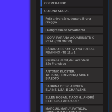
OBEREKANDO
COLUNA SOCIAL
Feliz aniversário, doutora Bruna
Greggio
I Congresso de Avivamento
I COPA PARANÁ AQUARIUS/TB X
REAL (COLOMBO)
SÁBADO ESPORTIVO NO FUTSAL
FEMININO - TB 11 x 1
Parabéns Jamil, da Lavanderia
São Francisco
ANTONIO KLOSTER,
TATIARA,TEREZINHA,FÁBIO E
BIAZOTO
SABRINA DESPLANCHER,
ELAINE, LIZA, E CHARLENS
ELLEN HOBAN, TIAGO H., ANDRÉ
E LETICIA, FÁBIO ODIR
MARCUS, MARLY, PATRÍCIA,