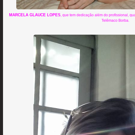
MARCELA GLAUCE LOPES
, que tem dedicação além do profissional, q
Telêmaco Borba.