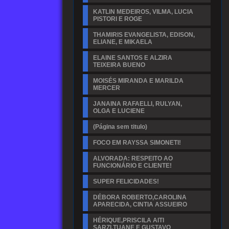
KATLIN MEDEIROS, VILMA, LUCIA
PISTORI E ROGE
THAMIRIS EVANGELISTA, EDISON,
ELIANE, E MIKAELA
ELAINE SANTOS E ALZIRA
TEIXEIRA BUENO
MOISÉS MIRANDA E MARILDA
MERCER
JANAINA RAFAELLI, RULYAN,
OLGA E LUCIENE
(Página sem titulo)
FOCO EM RAYSSA SIMONETI!
ALVORADA: RESPEITO AO
FUNCIONÁRIO E CLIENTE!
SUPER FELICIDADES!
DÉBORA ROBERTO,CAROLINA
APARECIDA, CINTIA ASSUEIRO
HÉRIQUE,PRISCILA AITI
SARZI,TUANE E GUSTAVO