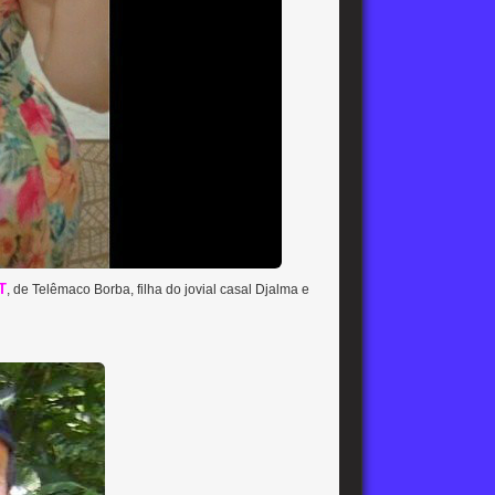
T
, de Telêmaco Borba, filha do jovial casal Djalma e