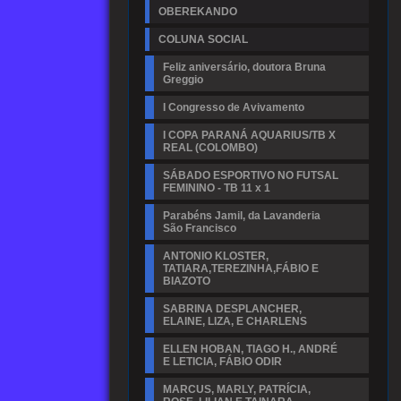
OBEREKANDO
COLUNA SOCIAL
Feliz aniversário, doutora Bruna
Greggio
I Congresso de Avivamento
I COPA PARANÁ AQUARIUS/TB X
REAL (COLOMBO)
SÁBADO ESPORTIVO NO FUTSAL
FEMININO - TB 11 x 1
Parabéns Jamil, da Lavanderia
São Francisco
ANTONIO KLOSTER,
TATIARA,TEREZINHA,FÁBIO E
BIAZOTO
SABRINA DESPLANCHER,
ELAINE, LIZA, E CHARLENS
ELLEN HOBAN, TIAGO H., ANDRÉ
E LETICIA, FÁBIO ODIR
MARCUS, MARLY, PATRÍCIA,