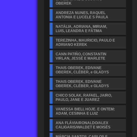
OBEREK
ANDREZA NUNES, RAQUEL
ANTONIA E LUCELE S PAULA
NATÁLIA, ADRIANA, MIRIAM,
LUIS, LEANDRA E FÁTIMA
TEREZINHA, MAURICIO, PAULO E
ADRIANO KEREK
CANN PATIÑO, CONSTANTIN
VIRLAN, JESSÉ E MARLETE
THAIS OBEREK, EDIVANE
OBEREK, CLÉBER, e GLADYS
THAIS OBEREK, EDIVANE
OBEREK, CLÉBER, e GLADYS
CHICO SOLAK, RAFAEL, JAIRO,
PAULO, JANE E JUAREZ
VANESSA BIELI, HOJE. E ONTEM:
ADAM, CESINHA E LUIZ
ANA FLÁVIA/RONALDO/ALEX
CALIGARIS/WALDET E MOISÉS
MÁRCIA SANTOS, CARLOS E