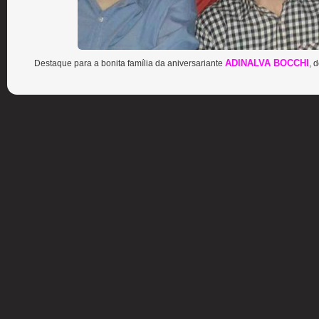
ADINALVA BOCCHI
Destaque para a bonita família da aniversariante
, 