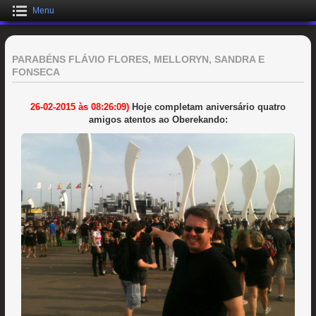
Menu
PARABÉNS FLÁVIO FLORES, MELLORYN, SANDRA E
FONSECA
26-02-2015 às 08:26:09)
Hoje completam aniversário quatro
amigos atentos ao Oberekando: