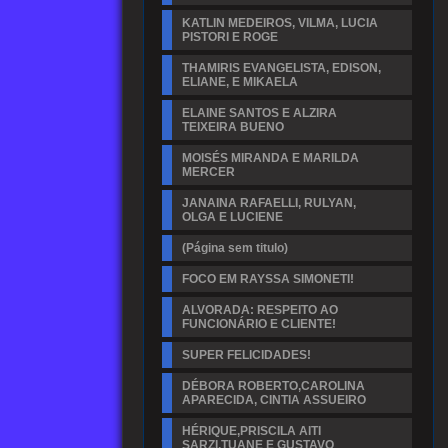
KATLIN MEDEIROS, VILMA, LUCIA
PISTORI E ROGE
THAMIRIS EVANGELISTA, EDISON,
ELIANE, E MIKAELA
ELAINE SANTOS E ALZIRA
TEIXEIRA BUENO
MOISÉS MIRANDA E MARILDA
MERCER
JANAINA RAFAELLI, RULYAN,
OLGA E LUCIENE
(Página sem titulo)
FOCO EM RAYSSA SIMONETI!
ALVORADA: RESPEITO AO
FUNCIONÁRIO E CLIENTE!
SUPER FELICIDADES!
DÉBORA ROBERTO,CAROLINA
APARECIDA, CINTIA ASSUEIRO
HÉRIQUE,PRISCILA AITI
SARZI,TUANE E GUSTAVO