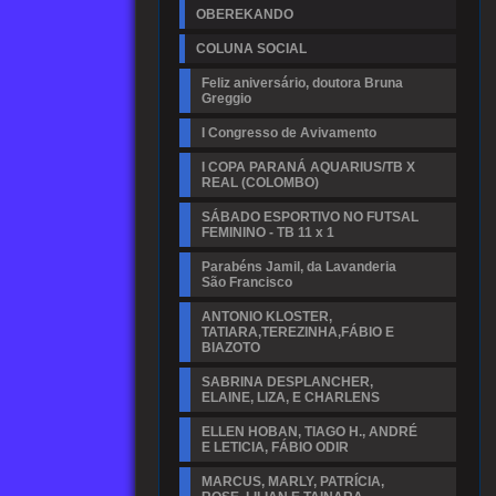
OBEREKANDO
COLUNA SOCIAL
Feliz aniversário, doutora Bruna
Greggio
I Congresso de Avivamento
I COPA PARANÁ AQUARIUS/TB X
REAL (COLOMBO)
SÁBADO ESPORTIVO NO FUTSAL
FEMININO - TB 11 x 1
Parabéns Jamil, da Lavanderia
São Francisco
ANTONIO KLOSTER,
TATIARA,TEREZINHA,FÁBIO E
BIAZOTO
SABRINA DESPLANCHER,
ELAINE, LIZA, E CHARLENS
ELLEN HOBAN, TIAGO H., ANDRÉ
E LETICIA, FÁBIO ODIR
MARCUS, MARLY, PATRÍCIA,