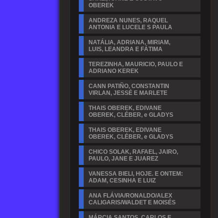
OBEREK
ANDREZA NUNES, RAQUEL
ANTONIA E LUCELE S PAULA
NATÁLIA, ADRIANA, MIRIAM,
LUIS, LEANDRA E FÁTIMA
TEREZINHA, MAURICIO, PAULO E
ADRIANO KEREK
CANN PATIÑO, CONSTANTIN
VIRLAN, JESSÉ E MARLETE
THAIS OBEREK, EDIVANE
OBEREK, CLÉBER, e GLADYS
THAIS OBEREK, EDIVANE
OBEREK, CLÉBER, e GLADYS
CHICO SOLAK, RAFAEL, JAIRO,
PAULO, JANE E JUAREZ
VANESSA BIELI, HOJE. E ONTEM:
ADAM, CESINHA E LUIZ
ANA FLÁVIA/RONALDO/ALEX
CALIGARIS/WALDET E MOISÉS
MÁRCIA SANTOS, CARLOS E