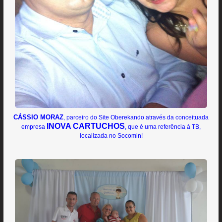
CÁSSIO MORAZ
, parceiro do Site Oberekando através da conceituada
INOVA CARTUCHOS
empresa
, que é uma referência à TB,
localizada no Socomin!