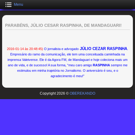
Menu
PARABÉNS, JÚLIO CESAR RASPINHA, DE MANDAGUARI!
JÚLIO CEZAR RASPINHA
2016-01-14 às 20:48:45)
O jornalista e advogado
.
Empresário do ramo da comunicação, ele tem uma conceituada caminhada na
imprensa Valeivense. Ele é da Agora FM, de Mandaguari e hoje coleciona mais um
ano de vida, e de sucesso! A sua forma, “meu caro amigo
RASPINHA
sempre me
estimulou em minha trajetória no Jornalismo. O aniversário é seu, e o
agradecimento é meu!”
Copyright 2026 ©
OBEREKANDO