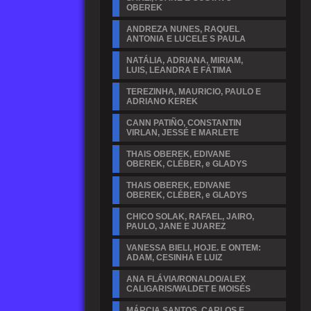
OBEREK
ANDREZA NUNES, RAQUEL
ANTONIA E LUCELE S PAULA
NATÁLIA, ADRIANA, MIRIAM,
LUIS, LEANDRA E FÁTIMA
TEREZINHA, MAURICIO, PAULO E
ADRIANO KEREK
CANN PATIÑO, CONSTANTIN
VIRLAN, JESSÉ E MARLETE
THAIS OBEREK, EDIVANE
OBEREK, CLÉBER, e GLADYS
THAIS OBEREK, EDIVANE
OBEREK, CLÉBER, e GLADYS
CHICO SOLAK, RAFAEL, JAIRO,
PAULO, JANE E JUAREZ
VANESSA BIELI, HOJE. E ONTEM:
ADAM, CESINHA E LUIZ
ANA FLÁVIA/RONALDO/ALEX
CALIGARIS/WALDET E MOISÉS
MÁRCIA SANTOS, CARLOS E