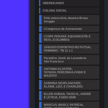
OBEREKANDO
COLUNA SOCIAL
Feliz aniversário, doutora Bruna
Greggio
I Congresso de Avivamento
I COPA PARANÁ AQUARIUS/TB X
REAL (COLOMBO)
SÁBADO ESPORTIVO NO FUTSAL
FEMININO - TB 11 x 1
Parabéns Jamil, da Lavanderia
São Francisco
ANTONIO KLOSTER,
TATIARA,TEREZINHA,FÁBIO E
BIAZOTO
SABRINA DESPLANCHER,
ELAINE, LIZA, E CHARLENS
ELLEN HOBAN, TIAGO H., ANDRÉ
E LETICIA, FÁBIO ODIR
MARCUS, MARLY, PATRÍCIA,