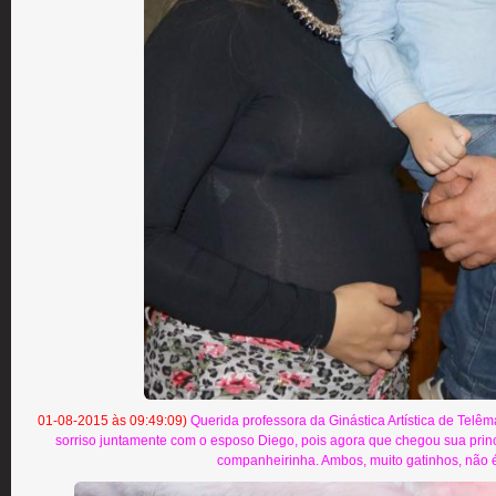
01-08-2015 às 09:49:09)
Querida professora da Ginástica Artística de Telêm
sorriso juntamente com o esposo Diego, pois agora que chegou sua pri
companheirinha. Ambos, muito gatinhos, não 