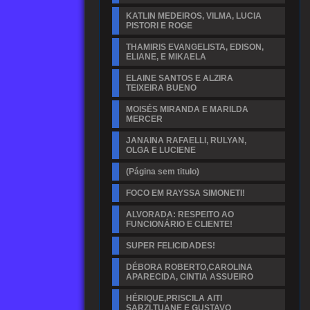
KATLIN MEDEIROS, VILMA, LUCIA
PISTORI E ROGE
THAMIRIS EVANGELISTA, EDISON,
ELIANE, E MIKAELA
ELAINE SANTOS E ALZIRA
TEIXEIRA BUENO
MOISÉS MIRANDA E MARILDA
MERCER
JANAINA RAFAELLI, RULYAN,
OLGA E LUCIENE
(Página sem titulo)
FOCO EM RAYSSA SIMONETI!
ALVORADA: RESPEITO AO
FUNCIONÁRIO E CLIENTE!
SUPER FELICIDADES!
DÉBORA ROBERTO,CAROLINA
APARECIDA, CINTIA ASSUEIRO
HÉRIQUE,PRISCILA AITI
SARZI,TUANE E GUSTAVO