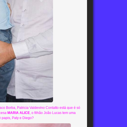
aco Borba, Patricia Valdevino Contatto está que é só
ncesa
MARIA ALICE
, o filhão João Lucas tem uma
é papis, Paty e Diego?