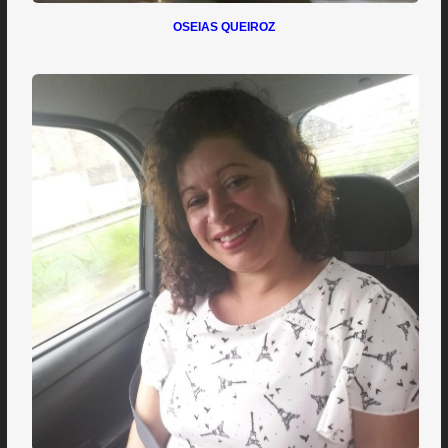
OSEIAS QUEIROZ