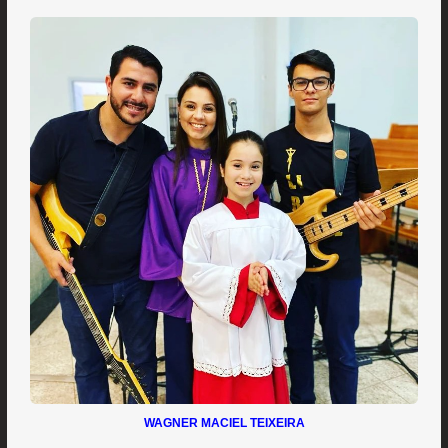
WAGNER MACIEL TEIXEIRA