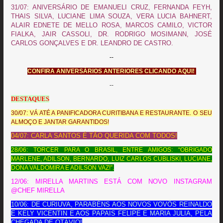
31/07: ANIVERSÁRIO DE EMANUELI CRUZ, FERNANDA FEYH,
THAIS SILVA, LUCIANE LIMA SOUZA, VERA LUCIA BAHNERT,
ALAIR EDNETE DE MELLO ROSA, MARCOS CAMILO, VICTOR
FIALKA, JAIR CASSOLI, DR. RODRIGO MOSIMANN, JOSÉ
CARLOS GONÇALVES E DR. LEANDRO DE CASTRO.
--
CONFIRA ANIVERSÁRIOS ANTERIORES CLICANDO AQUI!
--
DESTAQUES
30/07: VÁ ATÉ A PANIFICADORA CURITIBANA E RESTAURANTE. O SEU
ALMOÇO E JANTAR GARANTIDOS!
04/07: CARLA SANTOS É TÃO QUERIDA COM TODOS!
28/06: TORCER PARA O BRASIL, ENTRE AMIGOS: “OBRIGADO
MARLENE, ADILSON, BERNARDO, LUIZ CARLOS CUBLISKI, LUCIANE,
DONA VALDOMIRA E ADILSON VAZ!”.
12/06: MIRELLA MARTINS ESTÁ COM NOVO INSTAGRAM
@CHEF MIRELLA
10/06: DE CURIÚVA, PARABÉNS AOS NOVOS VOVÔS REINALDO
E KELY VICENTIN E AOS PAPAIS FELIPE E MARIA JÚLIA, PELA
CHEGADA DE OTÁVIO!