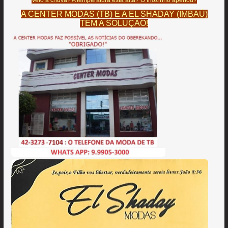
Veio a chuva? A temperatura está alta? O friozinho apertou?
A CENTER MODAS (TB) E A EL SHADAY (IMBAÚ)
TÊM A SOLUÇÃO!