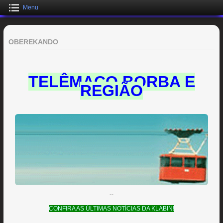
Menu
OBEREKANDO
TELÊMACO BORBA E
REGIÃO
--
CONFIRA AS ÚLTIMAS NOTÍCIAS DA KLABIN!