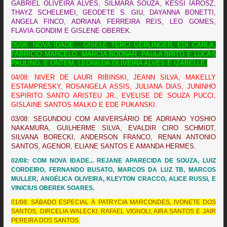
GABRIEL OLIVEIRA ALVES, SILMARA SOUZA, KESSI IAROSZ,
THAYZ SCHELEMEI, GEODETE S. GIU, DAYANNA BONETTI,
ANGELA FINCO, ADRIANA FERREIRA REIS, LEO GOMES,
FLAVIA GONDIM E GISLENE OBEREK.
05/08: NOVA IDADE... GISELE TERCI GERLINGER, EDI CARLA,
FABRICIO MARCELO, MARCIA BODNAR, PAULA BRITO E LUCAS
PAULINO. E ONTEM, LEONILDA OLIVEIRA ALVES E IZABELLE.
04/08: NIVER DE LAURI RIBINSKI, JEANN SILVA, MAKELLY
ESTAMPRESKY, ROSANGELA ASSIS, JULIANA DIAS, JUNINHO
ESPIRITO SANTO ARISTEU JR., EVELISE DE SOUZA PUCCI,
GISLAINE SANTOS MALKO E EDE PUKANSKI.
03/08: SEGUNDOU COM ANIVERSÁRIO DE ADRIANO YOSHIO
NAKAMURA, GUILHERME SILVA, EVALDIR CIRO SCHMIDT,
SILVANA BORECKI, ANDERSON FRANCO, RENAN ANTONIO
SANTOS, AGENOR, ELIANE SANTOS E AMANDA HERMES.
02/08: COM NOVA IDADE... REJANE APARECIDA DE SOUZA, LUIZ
CORDEIRO, FERNANDO BUSATO,
MARCOS DA LUZ TB, MARCOS
MULLER, ANGÉLICA OLIVEIRA, KLEYTON CRACCO, ALICE RUSSI, E
VINICIUS OBEREK SOARES.
01/08: SÁBADO ESPECIAL À PATRYCIA MARCONDES, IVONETE DOS
SANTOS, DIRCELIA WALECKI, RAFAEL VIGNOLI, AIRA SANTOS E JAIR
PEREIRA DOS SANTOS.