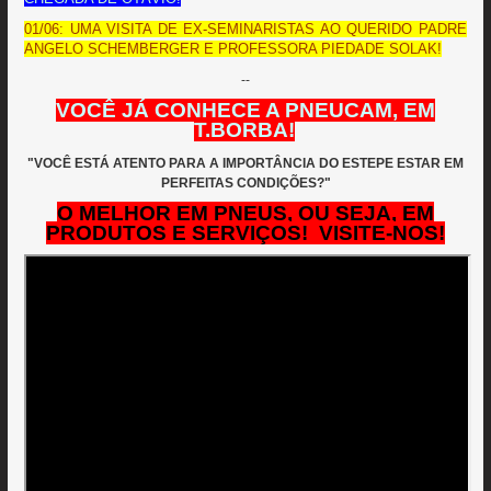
01/06: UMA VISITA DE EX-SEMINARISTAS AO QUERIDO PADRE
ANGELO SCHEMBERGER E PROFESSORA PIEDADE SOLAK!
--
VOCÊ JÁ CONHECE A PNEUCAM, EM
T.BORBA!
"VOCÊ ESTÁ ATENTO PARA A IMPORTÂNCIA DO ESTEPE ESTAR EM
PERFEITAS CONDIÇÕES?"
O MELHOR EM PNEUS, OU SEJA,
EM
PRODUTOS E SERVIÇOS!
VISITE-NOS!